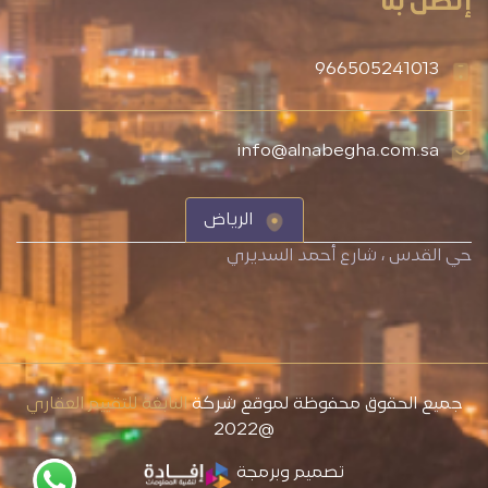
إتصل بنا
966505241013
info@alnabegha.com.sa
الرياض
حي القدس ، شارع أحمد السديري
جميع الحقوق محفوظة لموقع شركة
النابغة للتقييم العقاري
@2022
تصميم وبرمجة